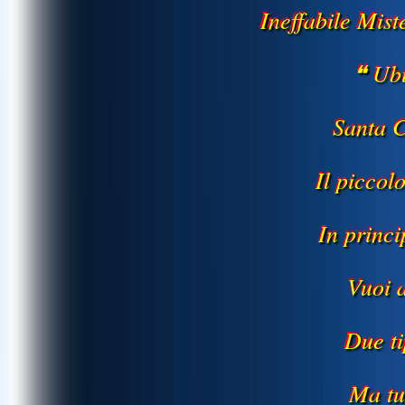
Ineffabile Mis
❝ Ubi
Santa 
Il picco
In princi
Vuoi 
Due t
Ma tu