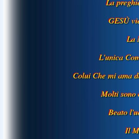
La preghi
GESÙ vie
La 
L'unica Co
Colui Che mi ama d
Molti sono 
Beato l'
Il 