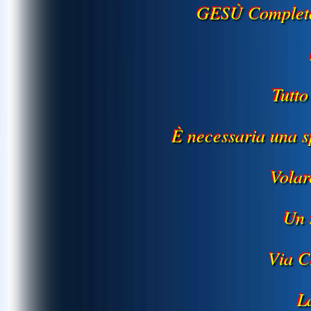
GESÙ Completo
Tutto
È necessaria una 
Volar
Un 
Via C
L