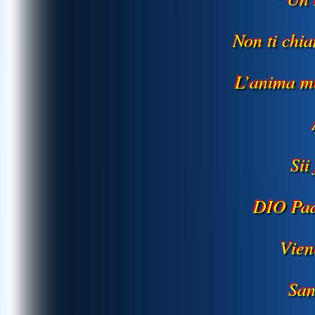
Non ti chi
L’anima mi
Sii
DIO Pad
Vien
San