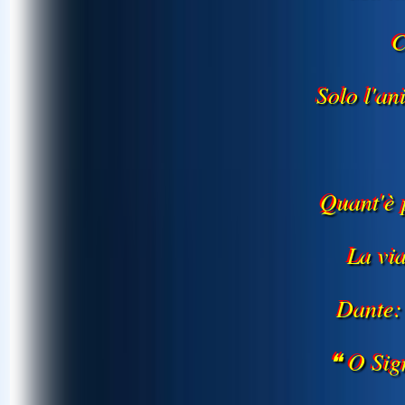
C
Solo l'a
Quant'è 
La vi
Dante:
❝ O Sig