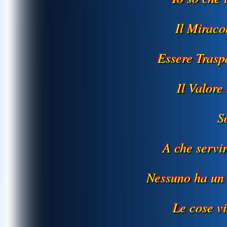
Il Mirac
Essere Trasp
Il Valore
S
A che servi
Nessuno ha un
Le cose vi