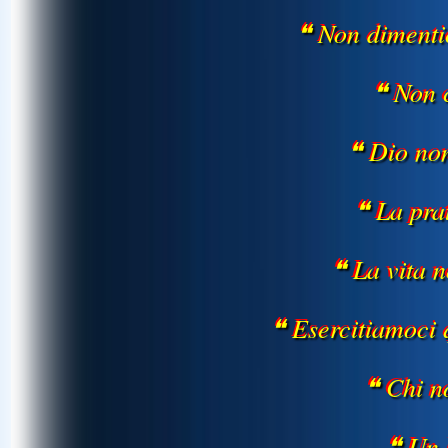
❝ Non dimenti
❝ Non 
❝ Dio no
❝ La pra
❝ La vita 
❝ Esercitiamoci
❝ Chi 
❝ Un 