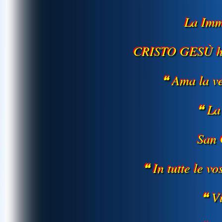
La Imm
CRISTO GESÙ ha 
❝ Ama la ve
❝ La
San 
❝ In tutte le v
❝ V