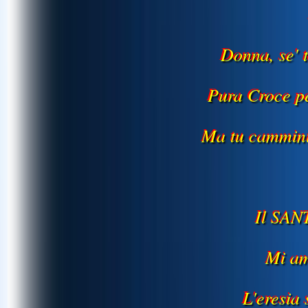
Donna, se' t
Pura Croce pe
Ma tu cammini
Il SAN
Mi am
L'eresia