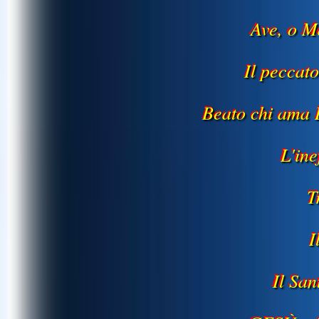
Ave, o M
Il peccat
Beato chi ama
L'in
T
I
Il Sa