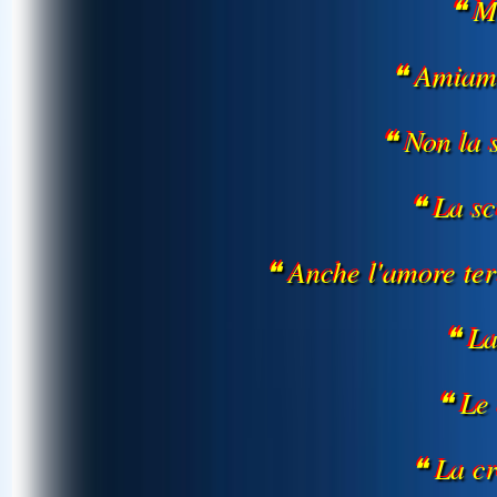
❝ M
❝ Amiam
❝ Non la 
❝ La sc
❝ Anche l'amore te
❝ La
❝ Le
❝ La cr