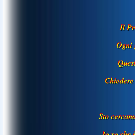
Il P
Ogni 
Quest
Chiedere
Sto cercan
Io so che