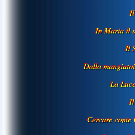
I
In Maria il
Il
Dalla mangiatoi
La Luce
I
Cercare come