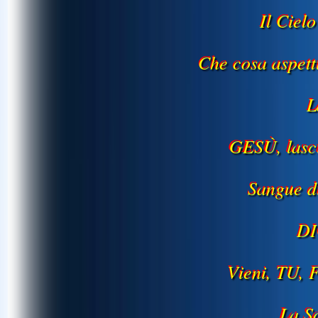
Il Ciel
Che cosa aspet
L
GESÙ, lasci
Sangue d
DI
Vieni, TU, 
La S