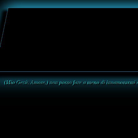
(Mio Gesù, Amore,) non posso fare a meno di innamorarmi 