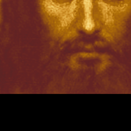
Maràn athà!