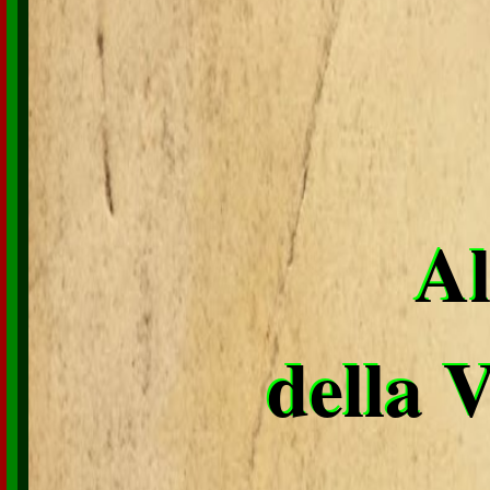
Al
della 