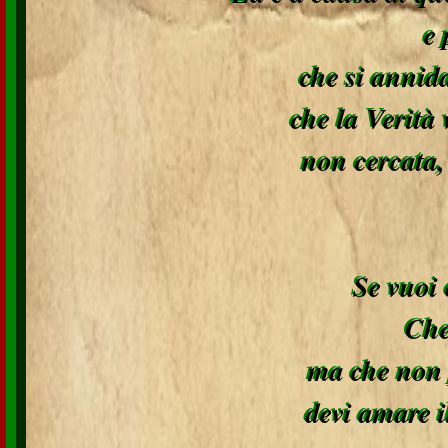
e 
che si annida
che la Verità 
non cercata, 
Se vuoi 
Che
ma che non p
devi amare