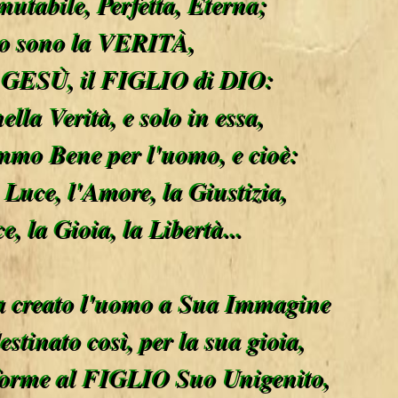
mutabile, Perfetta, Eterna;
io sono la VERITÀ,
o GESÙ, il FIGLIO di DIO:
ella Verità, e solo in essa,
ommo Bene per l'uomo, e cioè:
a Luce, l'Amore, la Giustizia,
ce, la Gioia, la Libertà...
a creato l'uomo a Sua Immagine
estinato così, per la sua gioia,
forme al FIGLIO Suo Unigenito,