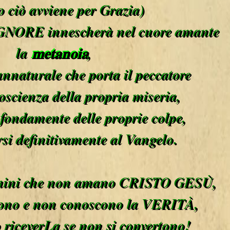
to ciò avviene per Grazia)
SIGNORE innescherà nel cuore amante
la
𝐦𝐞𝐭𝐚𝐧𝐨𝐢𝐚
,
annaturale che porta il peccatore
oscienza della propria miseria,
ofondamente delle proprie colpe,
rsi definitivamente al Vangelo.
uomini che non amano CRISTO GESÙ,
dono e non conoscono la VERITÀ,
 riceverLa se non si convertono!