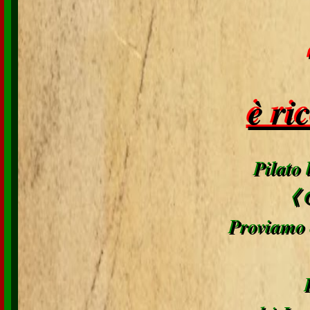
è ri
Pilato
《 C
Proviamo 