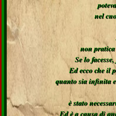
potev
nel cu
non pratica
Se lo facesse,
Ed ecco che il 
quanto sia infinita 
è stato necessar
Ed è a causa di que