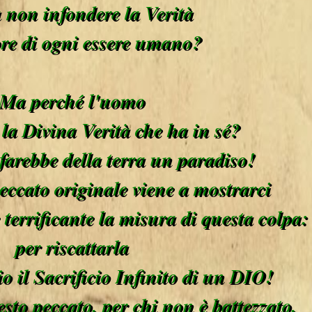
a non infondere la Verità
ore di ogni essere umano?
Ma perché l'uomo
 la Divina Verità che ha in sé?
 farebbe della terra un paradiso!
peccato originale viene a mostrarci
e terrificante la misura di questa colpa:
per riscattarla
io il Sacrificio Infinito di un DIO!
sto peccato, per chi non è battezzato,