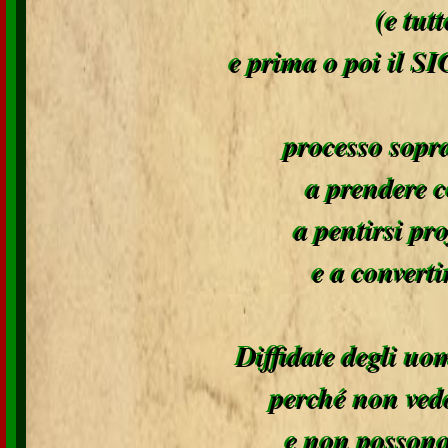
(e tut
e prima o poi il 
processo sopr
a prendere c
a pentirsi pr
e a converti
Diffidate degli 
perché non ve
e non possono