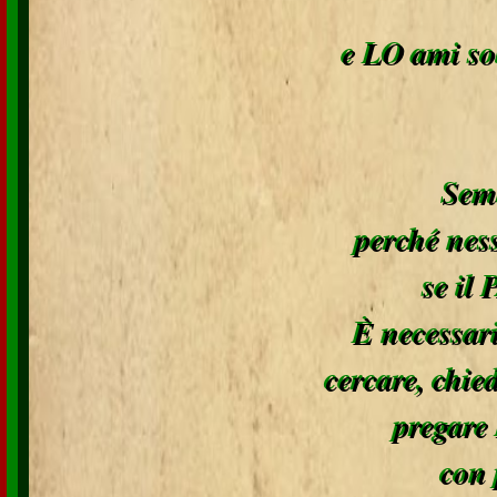
e LO ami sol
Semb
perché nes
se il
È necessari
cercare, chie
pregare
con 