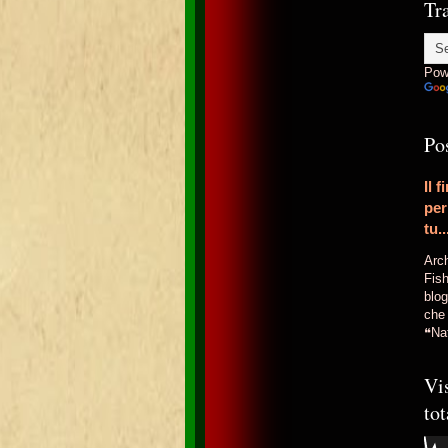
Tr
Pow
Po
Il 
per
tu..
Arch
Fish
blog
che 
❝Nat
Vi
tot