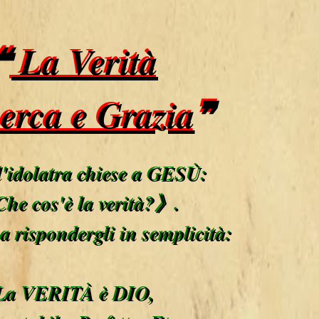
❝
La Verità
cerca e Grazia
❞
 l'idolatra chiese a GESÙ:
he cos'è la verità?》.
a rispondergli in semplicità:
La VERITÀ è DIO,