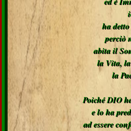
ed è Im
ha dett
perciò n
abita il S
la Vita, l
la Pa
Poiché DIO h
e lo ha pred
ad essere con