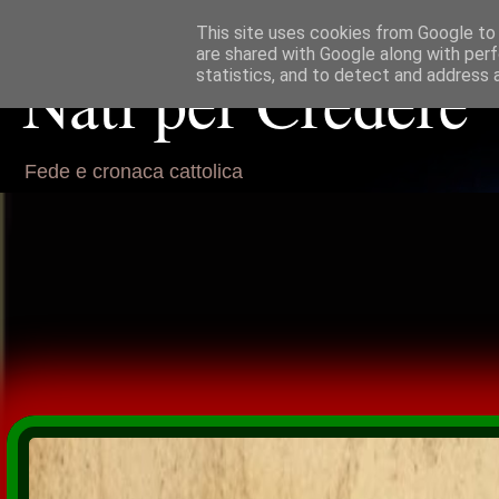
This site uses cookies from Google to d
are shared with Google along with perf
Nati per Credere
statistics, and to detect and address 
Fede e cronaca cattolica
Alla ricerca della Verità perduta.