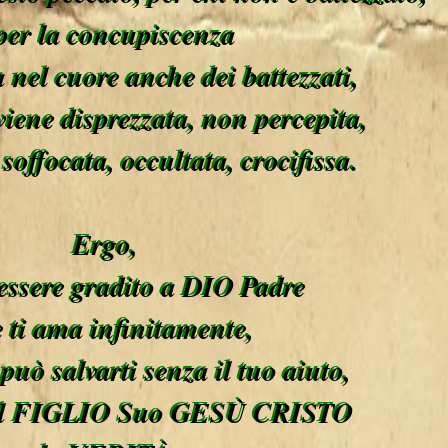
per la concupiscenza
 nel cuore anche dei battezzati,
viene disprezzata, non percepita,
soffocata, occultata, crocifissa.
Ergo,
essere gradito a DIO Padre
 ti ama infinitamente,
uò salvarti senza il tuo aiuto,
 il FIGLIO Suo GESÙ CRISTO