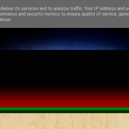
eliver its services and to analyze traffic. Your IP address and 
ormance and security metrics to ensure quality of service, gen
abuse.