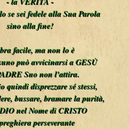
- la VERITÀ -
o se sei fedele alla Sua Parola
sino alla fine!
ra facile, ma non lo è
suno può avvicinarsi a GESÙ
 PADRE Suo non l'attira.
o quindi disprezzare sé stessi,
dere, bussare, bramare la purità,
 DIO nel Nome di CRISTO
preghiera perseverante