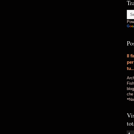
Tr
Pow
Po
Il 
per
tu..
Arch
Fish
blog
che 
❝Nat
Vi
tot