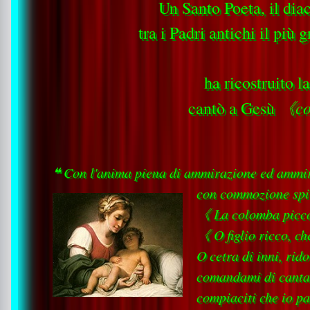
Un Santo Poeta, il dia
tra i Padri antichi il più
ha ricostruito 
《con
cantò a Gesù
❝ Con l'anima piena di ammirazione ed ammira
con commozione spir
《 La colomba piccol
《 O figlio ricco, ch
O cetra di inni, rido
comandami di cantar
compiaciti che io pa