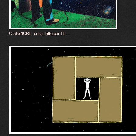
O SIGNORE, ci hai fatto per TE...