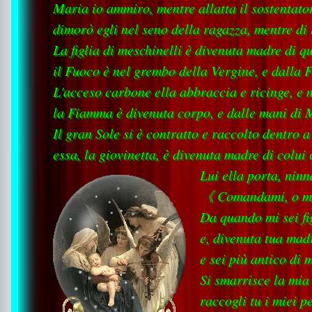
Maria io ammiro, mentre allatta il sostentator
dimorò egli nel seno della ragazza, mentre di l
La figlia di meschinelli è divenuta madre di q
il Fuoco è nel grembo della Vergine, e dalla 
L'acceso carbone ella abbraccia e ricinge, e 
la Fiamma è divenuta corpo, e dalle mani di M
Il gran Sole si è contratto e raccolto dentro 
essa, la giovinetta, è divenuta madre di colu
Lui ella porta, nin
《 Comandami, o mio
Da quando mi sei fig
e, divenuta tua madr
e sei più antico di 
Si smarrisce la mia 
raccogli tu i miei p